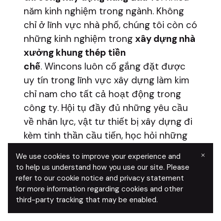
năm kinh nghiệm trong ngành. Không
chỉ ở lĩnh vực nhà phố, chúng tôi còn có
những kinh nghiệm trong
xây dựng nhà
xưởng khung thép tiền
chế
. Wincons luôn cố gắng đặt được
uy tín trong lĩnh vực xây dựng làm kim
chỉ nam cho tất cả hoạt động trong
công ty. Hội tụ đầy đủ những yêu cầu
về nhân lực, vật tư thiết bị xây dựng đi
kèm tinh thần cầu tiến, học hỏi những
cái mới, luôn đề cao tính trách
×
We use cookies to improve your experience and
nhiệm, Wincons group hiện tại và sau
to help us understand how you use our site. Please
này cam kết sẽ luôn đưa ra những
refer to our cookie notice and privacy statement
for more information regarding cookies and other
phương án tối ưu nhất cho khách hàng
third-party tracking that may be enabled.
khi thi công.