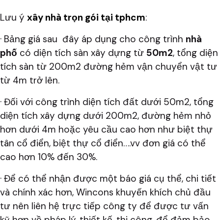
Lưu ý
xây nhà trọn gói tại tphcm
:
· Bảng giá sau đây áp dụng cho công trình
nhà
phố
có diện tích sàn xây dựng từ
50m2
, tổng diện
tích sàn từ 200m2 đường hẻm vận chuyển vật tư
từ 4m trở lên.
· Đối với công trình diện tích đất dưới 50m2, tổng
diện tích xây dựng dưới 200m2, đường hẻm nhỏ
hơn dưới 4m hoặc yêu cầu cao hơn như biệt thự
tân cổ điển, biệt thự cổ điển….vv đơn giá có thể
cao hơn 10% đến 30%.
· Để có thể nhận được một báo giá cụ thể, chi tiết
và chính xác hơn, Wincons khuyến khích chủ đầu
tư nên liên hệ trực tiếp công ty để được tư vấn
kỹ hơn về pháp lý, thiết kế, thi công, để đảm bảo